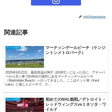
michiganpapa
関連記事
マーティンデールビーチ（ケンジ
アメリカ生活
ントンメトロパーク）
2025年6月22日、最高気温が96℉（約36℃）になった日に、アナーバ
ーから北へ車で約40分の場所にあるマーティンデールビーチ
（Martindale Beach）へ行ってきました。ここはケント湖（Kent
Lake）に面したビーチで、ケ...
初めてのNHL観戦／デトロイト・
アメリカ生活
レッドウィングスvsミネソタ・ワ
イルド