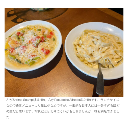
左がShrimp Scampi($11.49)、右がFettuccine Alfredo($10.49)です。ランチサイズ
なので通常メニューより量は少なめですが、一般的な日本人には十分すぎるほど
の量だと思います。写真だと伝わりにくいかもしれませんが、味も満足できまし
た。