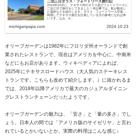
二泊三日ダラス・フォートワース旅行記
2024年10月に、テキサス州のダラス及びフォートワースに
二泊三日で旅行をしてきました！本記事では、私が観光し
た場所などを紹介します。ダラス・フォートワース空港を
利用してテキサス旅行を計画している方の参考になれば幸
いです。なお、A...
michiganpapa.com
2024.10.23
オリーブガーデンは1982年にフロリダ州オーランドで創
業されたレストランで、現在はアメリカを中心に、中南米
などにもお店があります。ウィキペディアによれば、
2025年にテキサスロードハウス（大人気のステーキレス
トランです。こちらも改めて紹介します。）に抜かれるま
では、2018年以降アメリカで最大のカジュアルダイニン
グレストランチェーンだったようです。
オリーブガーデンの魅力は、「安さ」と「量の多さ」でし
ょう。日本人の間では「アメリカ版のサイゼリヤ」と言わ
れているとかいないとか。実際の料理はこんな感じ↓