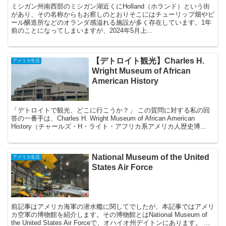
ミシガン州南西部のミシガン湖近くにHolland（ホランド）という街
があり、その名称からもお察しのとおりそこにはチューリップ畑やビ
ール醸造所などのオランダ感溢れる施設が多く存在しています。1年
前のことになってしまいますが、2024年5月上...
【デトロイト観光】Charles H.
アメリカ生活
Wright Museum of African
American History
「デトロイトで観光、どこに行こうか？」 この質問に対する私の回
答の一番手は、Charles H. Wright Museum of African American
History（チャールズ・H・ライト・アフリカ系アメリカ人歴史博...
National Museum of the United
アメリカ生活
States Air Force
前記事はアメリカ海軍の潜水艦に関してでしたが、本記事ではアメリ
カ空軍の博物館を紹介します。その博物館とはNational Museum of
the United States Air Forceで、オハイオ州デイトンにあります。 ...