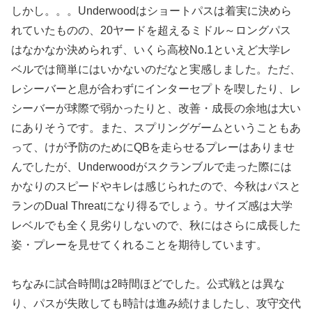
しかし。。。Underwoodはショートパスは着実に決めら
れていたものの、20ヤードを超えるミドル～ロングパス
はなかなか決められず、いくら高校No.1といえど大学レ
ベルでは簡単にはいかないのだなと実感しました。ただ、
レシーバーと息が合わずにインターセプトを喫したり、レ
シーバーが球際で弱かったりと、改善・成長の余地は大い
にありそうです。また、スプリングゲームということもあ
って、けが予防のためにQBを走らせるプレーはありませ
んでしたが、Underwoodがスクランブルで走った際には
かなりのスピードやキレは感じられたので、今秋はパスと
ランのDual Threatになり得るでしょう。サイズ感は大学
レベルでも全く見劣りしないので、秋にはさらに成長した
姿・プレーを見せてくれることを期待しています。
ちなみに試合時間は2時間ほどでした。公式戦とは異な
り、パスが失敗しても時計は進み続けましたし、攻守交代