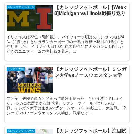
【カレッジフットボール】[Week
カレッジフットボール
8]Michigan vs Illinois戦振り返り
イリノイ大は22位（5勝1敗）、バイウィーク明けのミシガン大は24
位（4勝2敗）というランカー同士での一戦（通算98度目の対戦）と
なりました。 イリノイ大は100年前の1924年にミシガン大を倒した
ときのユニフォームの復刻版を着用。...
【カレッジフットボール】ミシガ
ミシガン大学
ン大学vsノースウェスタン大学
何とか土俵際で踏みとどまって勝利を拾った、という感じでしょう
か。 シカゴの歴史ある野球場、リグレーフィールドで行われた一
戦。ミシガン大学はまさかの5ターンオーバーを献上し、大苦戦。 今
シーズンのノースウェスタン大学は、戦績だけ...
【カレッジフットボール】注目試
カレッジフットボール