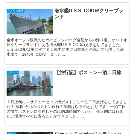
潜水艦U.S.S. COD＠クリーブラ
アメリカ生活
ンド
全米オープン観戦のためのピッツバーグ遠征からの帰り道、オハイオ
州クリーブランドにある潜水艦U.S.S.CODの見学をしてきました。
U.S.S.CODは第二次世界大戦中に主に日本軍との戦いで活躍した潜
水艦で、1943年に就役しました...
【旅行記】ボストン一泊二日旅
ボストン
７月上旬にマサチューセッツ州ボストンに一泊二日旅行をしてきまし
た！ 旅程 今回のボストン旅行の旅程は以下のとおりです。一泊二日
の旅でボストンに滞在したのは約28時間でしたが、個人的には行き
たい場所すべてに寄ることができました。...
ゴルフ