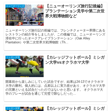
【ニューオーリンズ旅行記後編】
ニューオーリンズ
プランテーション見学や第二次世
界大戦博物館など
ニューオーリンズ旅行記の前編では、フレンチクォーター界隈にある
レストランの紹介等をしましたが、この後編では、ニューオーリンズ
滞在中に行ったオークアレイプランテーション（Oak Alley
Plantation）や第二次世界大戦博物館（Th...
【カレッジフットボール】ミシガ
ミシガン大学
ン大学vsオクラホマ大学
開幕前から楽しみにしていた試合ですが、結果は24‐13でオクラホマ
大学の勝利。個人的には、点差以上に実力差があり、オクラホマ大学
の完勝といえる試合だったのではないかと思います。 オクラホマ大
学のプレーが試合を通じて完璧で隙なしだった...
【カレッジフットボール】ミシガ
ミシガン大学