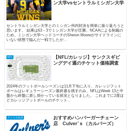
ン大学vsセントラルミシガン大学
セントラルミシガン大学とのミシガン州内対決を簡単に振り返ろうと
思います。 結果は63－3でミシガン大学が圧勝。NCAAによる制裁の
ため、ミシガン大学ヘッドコーチのSheron Mooreがサイドラインに
いない状態で臨んだ一戦でしたが...
【NFL/カレッジ】サンクスギビ
NFL
ングデイ週のチケット価格調査
2024年のフットボールシーズンは11月下旬に入り、カレッジフット
ボールはレギュラーシーズン最終週を残すのみ、NFLはWeek 13と中
盤から終盤に差し掛かっている状況となりました。 これまでに2度ほ
どカレッジフットボールのチケット...
おすすめハンバーガーチェーン
アメリカ生活
店 Culver’ｓ（カルバーズ）