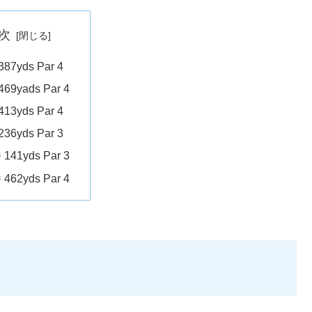
次
387yds Par 4
469yads Par 4
413yds Par 4
236yds Par 3
 141yds Par 3
 462yds Par 4