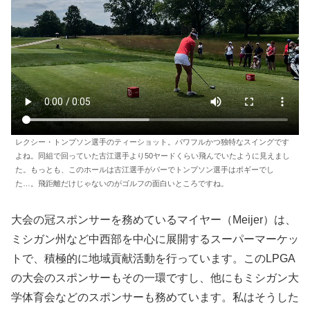
レクシー・トンプソン選手のティーショット。パワフルかつ独特なスイングです
よね。同組で回っていた古江選手より50ヤードくらい飛んでいたように見えまし
た。もっとも、このホールは古江選手がパーでトンプソン選手はボギーでし
た…。飛距離だけじゃないのがゴルフの面白いところですね。
大会の冠スポンサーを務めているマイヤー（Meijer）は、
ミシガン州など中西部を中心に展開するスーパーマーケッ
トで、積極的に地域貢献活動を行っています。このLPGA
の大会のスポンサーもその一環ですし、他にもミシガン大
学体育会などのスポンサーも務めています。私はそうした