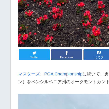
Twitter
Facebook
はてブ
マスターズ
、
PGA Championship
に続いて、男
ン）をペンシルベニア州のオークモントカン